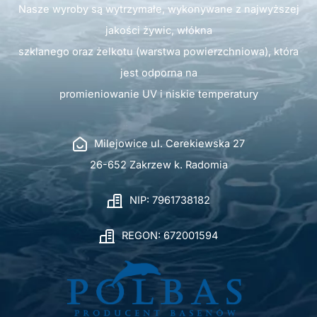
Nasze wyroby są wytrzymałe, wykonywane z najwyższej
jakości żywic, włókna
szklanego oraz żelkotu (warstwa powierzchniowa), która
jest odporna na
promieniowanie UV i niskie temperatury
Milejowice ul. Cerekiewska 27
26-652 Zakrzew k. Radomia
NIP: 7961738182
REGON: 672001594