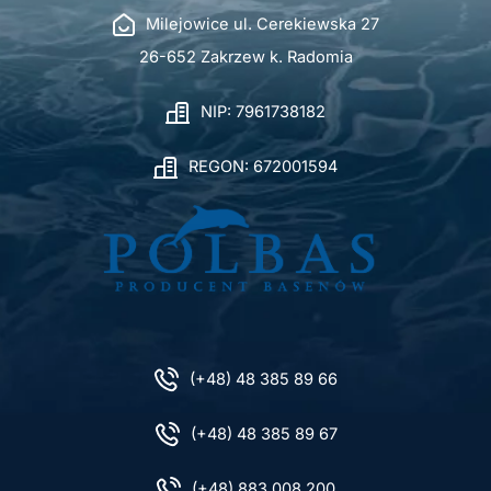
Milejowice ul. Cerekiewska 27
26-652 Zakrzew k. Radomia
NIP: 7961738182
REGON: 672001594
(+48) 48 385 89 66
(+48) 48 385 89 67
(+48) 883 008 200