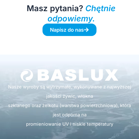
Masz pytania?
Chętnie
odpowiemy.
Napisz do nas
Nasze wyroby są wytrzymałe, wykonywane z najwyższej
jakości żywic, włókna
szklanego oraz żelkotu (warstwa powierzchniowa), która
jest odporna na
promieniowanie UV i niskie temperatury