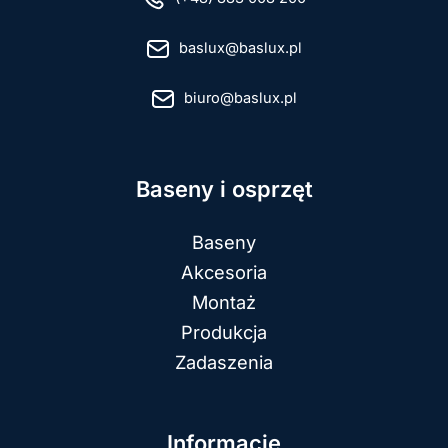
baslux@baslux.pl
biuro@baslux.pl
Baseny i osprzęt
Baseny
Akcesoria
Montaż
Produkcja
Zadaszenia
Informacje