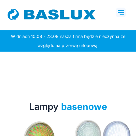
Przejdź
Mai
do
Men
treści
W dniach 10.08 - 23.08 nasza firma będzie nieczynna ze
względu na przerwę urlopową.
Lampy
basenowe