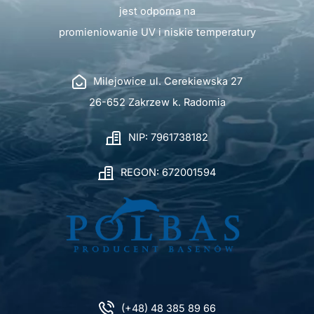
jest odporna na
promieniowanie UV i niskie temperatury
Milejowice ul. Cerekiewska 27
26-652 Zakrzew k. Radomia
NIP: 7961738182
REGON: 672001594
(+48) 48 385 89 66