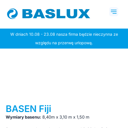
Przejdź
Mai
do
Men
treści
W dniach 10.08 - 23.08 nasza firma będzie nieczynna ze
względu na przerwę urlopową.
BASEN Fiji
Wymiary basenu:
8,40m x 3,10 m x 1,50 m