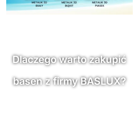
Dlaczego warto zakupić
basen z firmy BASLUX?