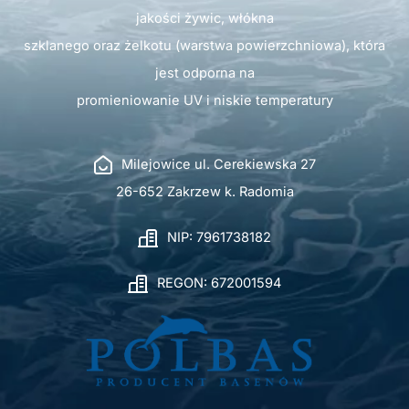
jakości żywic, włókna
szklanego oraz żelkotu (warstwa powierzchniowa), która
jest odporna na
promieniowanie UV i niskie temperatury
Milejowice ul. Cerekiewska 27
26-652 Zakrzew k. Radomia
NIP: 7961738182
REGON: 672001594