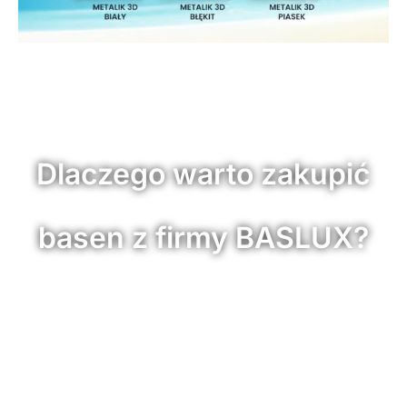
Dlaczego warto zakupić
basen z firmy BASLUX?