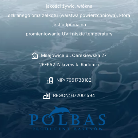
jakości żywic, włókna
szklanego oraz żelkotu (warstwa powierzchniowa), która
jest odporna na
promieniowanie UV i niskie temperatury
Milejowice ul. Cerekiewska 27
26-652 Zakrzew k. Radomia
NIP: 7961738182
REGON: 672001594