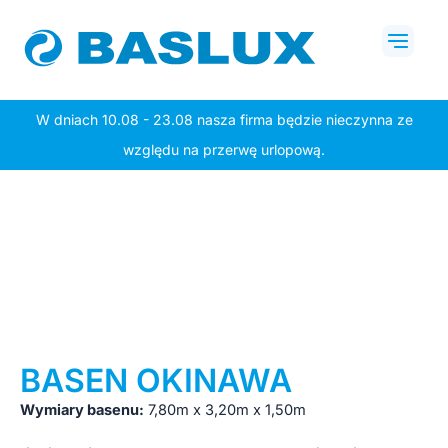
Przejdź
Mai
do
Men
treści
W dniach 10.08 - 23.08 nasza firma będzie nieczynna ze
względu na przerwę urlopową.
BASEN OKINAWA
Wymiary basenu:
7,80m x 3,20m x 1,50m