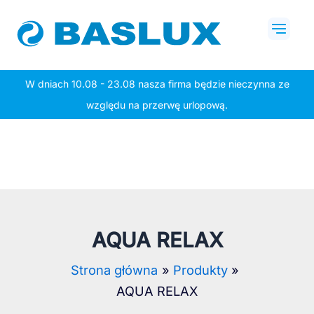
Przejdź
Mai
do
Men
treści
W dniach 10.08 - 23.08 nasza firma będzie nieczynna ze
względu na przerwę urlopową.
AQUA RELAX
Strona główna
Produkty
AQUA RELAX