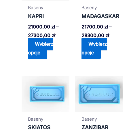
wariantów.
wariantów.
Baseny
Baseny
Opcje
Opcje
KAPRI
MADAGASKAR
można
można
21000,00
zł
–
21700,00
zł
–
wybrać
wybrać
27300,00
zł
28300,00
zł
na
na
Wybierz
Wybierz
stronie
stronie
opcje
opcje
produktu
produktu
Zakres
Zakres
Ten
Ten
cen:
cen:
produkt
produkt
od
od
27000,00 zł
25000,0
ma
ma
do
do
wiele
wiele
35100,00 zł
32500,0
wariantów.
wariantów.
Baseny
Baseny
Opcje
Opcje
SKIATOS
ZANZIBAR