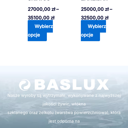
można
można
27000,00
zł
–
25000,00
zł
–
wybrać
wybrać
35100,00
zł
32500,00
zł
na
na
Wybierz
Wybierz
stronie
stronie
opcje
opcje
produktu
produktu
Nasze wyroby są wytrzymałe, wykonywane z najwyższej
jakości żywic, włókna
szklanego oraz żelkotu (warstwa powierzchniowa), która
jest odporna na