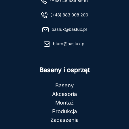
(+48) 48 385 89 67
(+48) 883 008 200
baslux@baslux.pl
biuro@baslux.pl
Baseny i osprzęt
Baseny
Akcesoria
Montaż
Produkcja
Zadaszenia