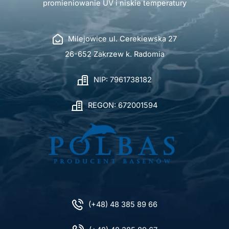
promieniowanie UV i niskie temperatury
Milejowice ul. Cerekiewska 27
26-652 Zakrzew k. Radomia
NIP: 7961738182
REGON: 672001594
(+48) 48 385 89 66