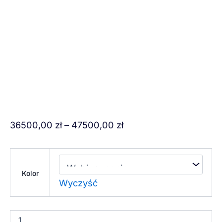
ilość
Zakres
36500,00
zł
–
47500,00
zł
AQUA
cen:
RELAX
od
36500,00 zł
Kolor
Wyczyść
do
47500,00 zł