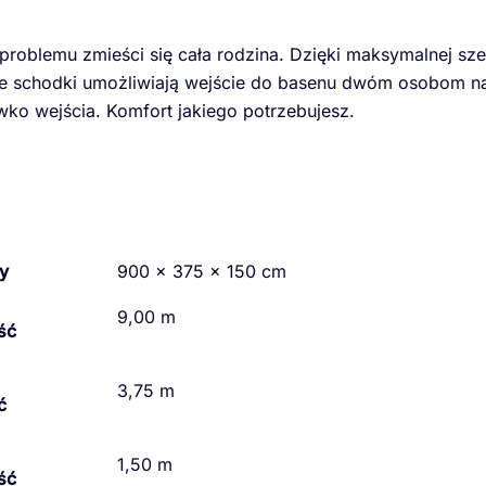
problemu zmieści się cała rodzina. Dzięki maksymalnej s
e schodki umożliwiają wejście do basenu dwóm osobom n
wko wejścia. Komfort jakiego potrzebujesz.
y
900 × 375 × 150 cm
9,00 m
ść
3,75 m
ć
1,50 m
ść