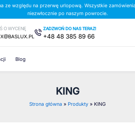
na ze względu na przerwę urlopową. Wszystkie zamówienia
niezwłocznie po naszym powrocie.
Ś O WYCENĘ
ZADZWOŃ DO NAS TERAZ!
+48 48 385 89 66
UX@BASLUX.PL
cji
Blog
KING
Strona główna
Produkty
KING