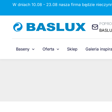
Przejdź
W dniach 10.08 - 23.08 nasza firma będzie nieczyn
do
treści
POPRO
BASL
Baseny
Oferta
Sklep
Galeria inspira