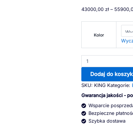
ilość
43000,00
zł
–
55900,
KING
Kolor
Wycz
Dodaj do koszyk
SKU:
KING
Kategorie:
Gwarancja jakości - p
Wsparcie posprze
Bezpieczne płatnoś
Szybka dostawa