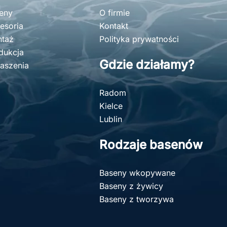
eny
O firmie
esoria
Kontakt
taż
Polityka prywatności
dukcja
Gdzie działamy?
aszenia
Radom
Kielce
Lublin
Rodzaje basenów
Baseny wkopywane
Baseny z żywicy
Baseny z tworzywa