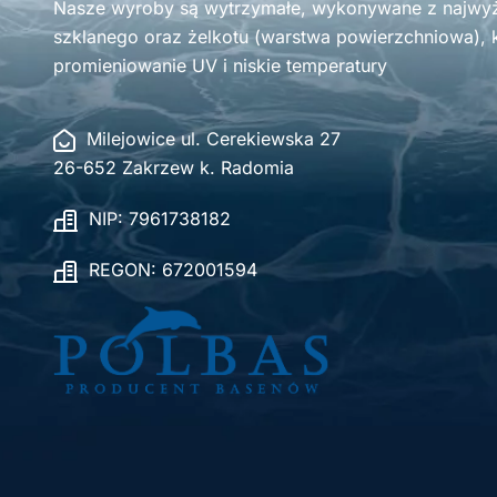
Nasze wyroby są wytrzymałe, wykonywane z najwyżs
szklanego oraz żelkotu (warstwa powierzchniowa), k
promieniowanie UV i niskie temperatury
Milejowice ul. Cerekiewska 27
26-652 Zakrzew k. Radomia
NIP: 7961738182
REGON: 672001594