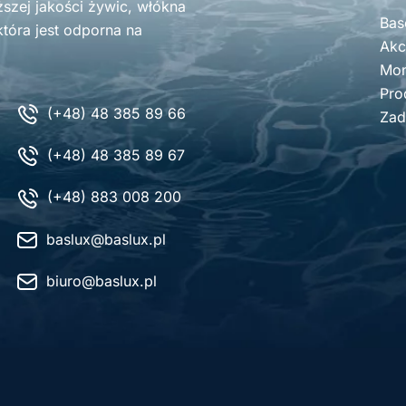
zej jakości żywic, włókna
Bas
tóra jest odporna na
Akc
Mon
Pro
(+48) 48 385 89 66
Zad
(+48) 48 385 89 67
(+48) 883 008 200
baslux@baslux.pl
biuro@baslux.pl