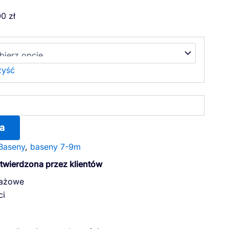
Zakres
00
zł
cen:
od
43000,00 zł
do
yść
55900,00 zł
a
Baseny
,
baseny 7-9m
otwierdzona przez klientów
dażowe
ci