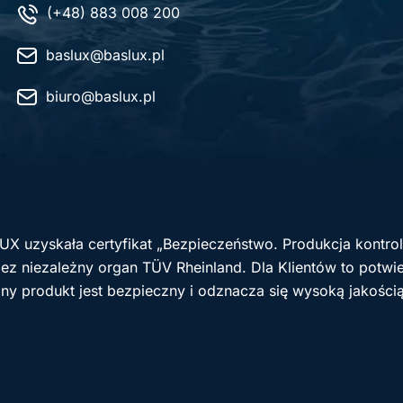
(+48) 883 008 200
baslux@baslux.pl
biuro@baslux.pl
UX uzyskała certyfikat „Bezpieczeństwo. Produkcja kontr
z niezależny organ TÜV Rheinland. Dla Klientów to potwie
ny produkt jest bezpieczny i odznacza się wysoką jakości