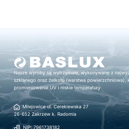
Nasze wyroby są wytrzymałe, wykonywane z najwyżs
szklanego oraz żelkotu (warstwa powierzchniowa), k
promieniowanie UV i niskie temperatury
Milejowice ul. Cerekiewska 27
26-652 Zakrzew k. Radomia
NIP: 7961738182