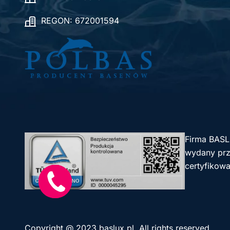
REGON: 672001594
Firma BASL
wydany prze
certyfikowa
Szybki
kontakt!
Copyright @ 2023 baslux.pl. All rights reserved.