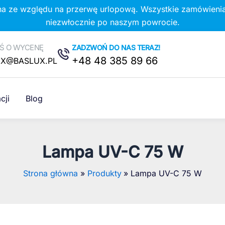
na ze względu na przerwę urlopową. Wszystkie zamówienia
niezwłocznie po naszym powrocie.
Ś O WYCENĘ
ZADZWOŃ DO NAS TERAZ!
+48 48 385 89 66
UX@BASLUX.PL
cji
Blog
Lampa UV-C 75 W
Strona główna
Produkty
Lampa UV-C 75 W