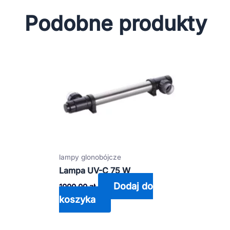
Podobne produkty
lampy glonobójcze
Lampa UV-C 75 W
Dodaj do
1000,00
zł
koszyka