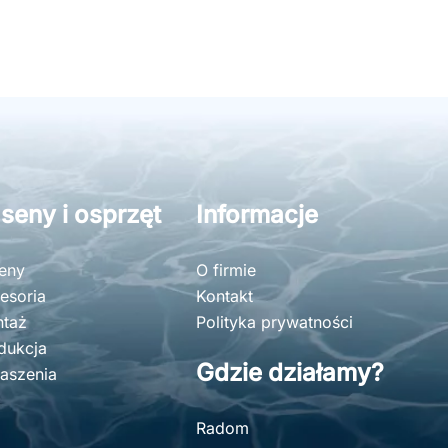
seny i osprzęt
Informacje
eny
O firmie
esoria
Kontakt
taż
Polityka prywatności
dukcja
Gdzie działamy?
aszenia
Radom