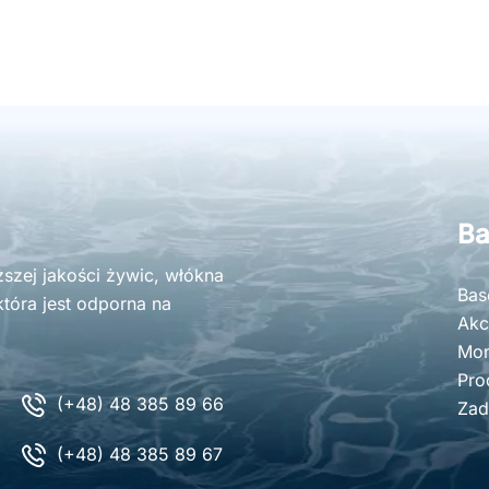
Ba
zej jakości żywic, włókna
Bas
tóra jest odporna na
Akc
Mon
Pro
(+48) 48 385 89 66
Zad
(+48) 48 385 89 67