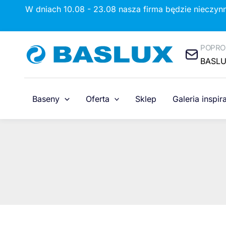
Przejdź
W dniach 10.08 - 23.08 nasza firma będzie nieczyn
do
treści
POPRO
BASL
Baseny
Oferta
Sklep
Galeria inspira