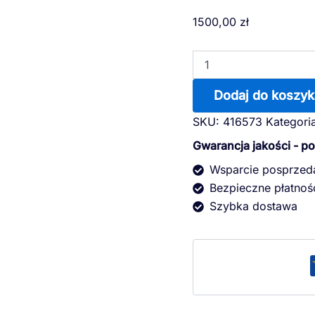
ilość
1500,00
zł
Lampa
UV-
C
75
W
Dodaj do koszyk
SKU:
416573
Kategori
Gwarancja jakości - p
Wsparcie posprze
Bezpieczne płatnoś
Szybka dostawa