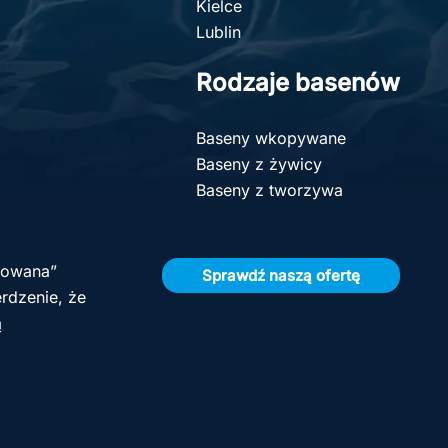
Kielce
Lublin
Rodzaje basenów
Baseny wkopywane
Baseny z żywicy
Baseny z tworzywa
olowana”
Sprawdź naszą ofertę
rdzenie, że
ą