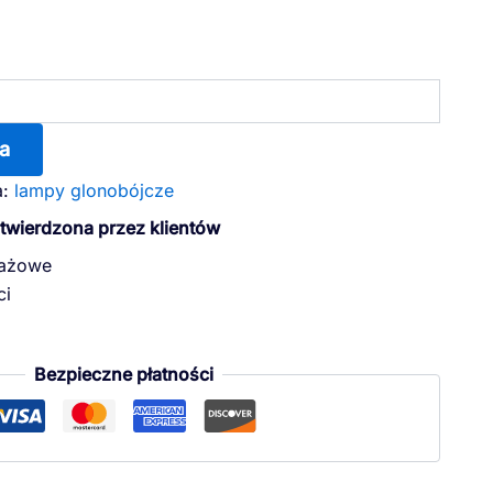
a
a:
lampy glonobójcze
otwierdzona przez klientów
dażowe
ci
Bezpieczne płatności