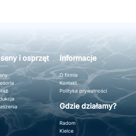
seny i osprzęt
Informacje
eny
O firmie
esoria
Kontakt
taż
Polityka prywatności
dukcja
Gdzie działamy?
aszenia
Radom
Kielce