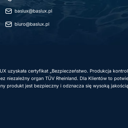
baslux@baslux.pl
biuro@baslux.pl
UX uzyskała certyfikat „Bezpieczeństwo. Produkcja kontr
z niezależny organ TÜV Rheinland. Dla Klientów to potwie
ny produkt jest bezpieczny i odznacza się wysoką jakości