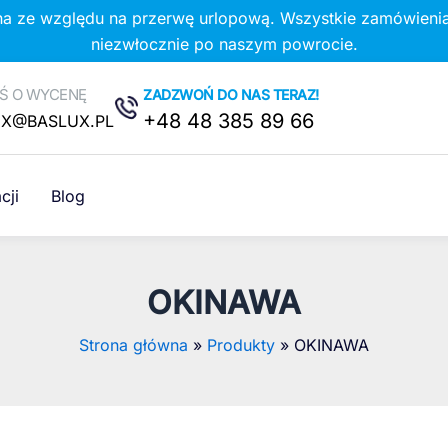
na ze względu na przerwę urlopową. Wszystkie zamówienia
niezwłocznie po naszym powrocie.
Ś O WYCENĘ
ZADZWOŃ DO NAS TERAZ!
+48 48 385 89 66
UX@BASLUX.PL
cji
Blog
OKINAWA
Strona główna
Produkty
OKINAWA