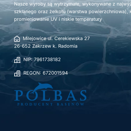
Nasze wyroby są wytrzymałe, wykonywane z najwyżs
szklanego oraz żelkotu (warstwa powierzchniowa), k
promieniowanie UV i niskie temperatury
Milejowice ul. Cerekiewska 27
26-652 Zakrzew k. Radomia
NIP: 7961738182
REGON: 672001594