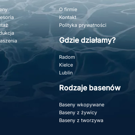
eny
O firmie
esoria
Kontakt
taż
Polityka prywatności
dukcja
Gdzie działamy?
aszenia
Radom
Kielce
Lublin
Rodzaje basenów
Baseny wkopywane
Baseny z żywicy
Baseny z tworzywa