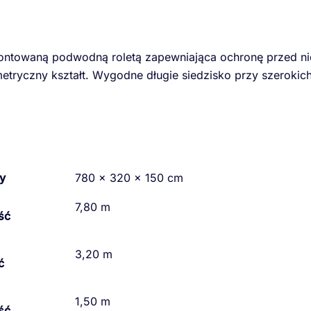
ntowaną podwodną roletą zapewniająca ochronę przed niec
metryczny kształt. Wygodne długie siedzisko przy szeroki
y
780 × 320 × 150 cm
7,80 m
ść
3,20 m
ć
1,50 m
ść