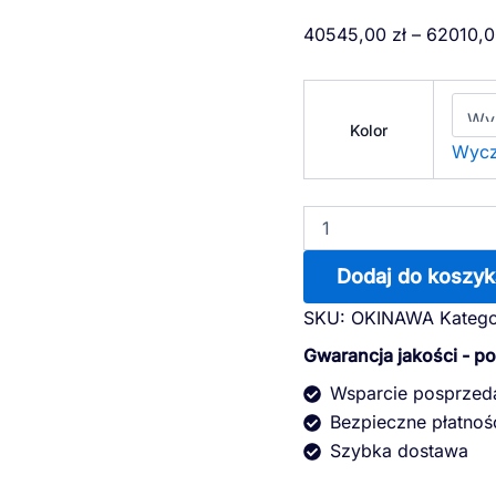
ilość
40545,00
zł
–
62010,
OKINAWA
Kolor
Wycz
Dodaj do koszyk
SKU:
OKINAWA
Katego
Gwarancja jakości - p
Wsparcie posprze
Bezpieczne płatnoś
Szybka dostawa