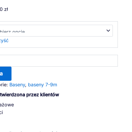
Zakres
00
zł
cen:
od
40545,00 zł
do
yść
62010,00 zł
a
rie:
Baseny
,
baseny 7-9m
otwierdzona przez klientów
dażowe
ci