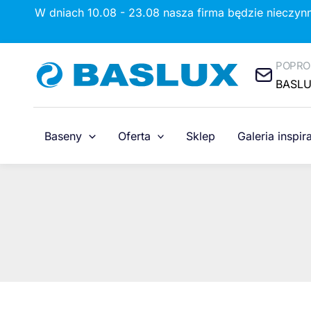
Przejdź
W dniach 10.08 - 23.08 nasza firma będzie nieczyn
do
treści
POPRO
BASL
Baseny
Oferta
Sklep
Galeria inspira