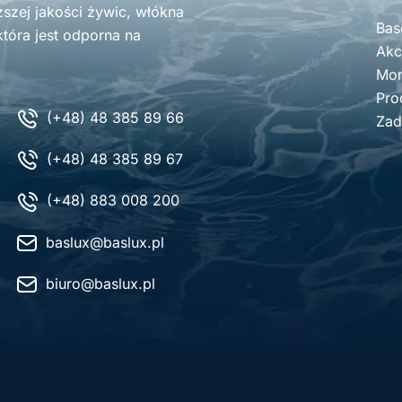
zej jakości żywic, włókna
Bas
tóra jest odporna na
Akc
Mon
Pro
(+48) 48 385 89 66
Zad
(+48) 48 385 89 67
(+48) 883 008 200
baslux@baslux.pl
biuro@baslux.pl