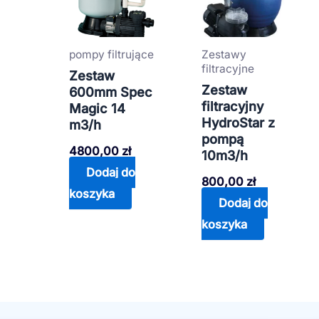
pompy filtrujące
Zestawy
filtracyjne
Zestaw
Zestaw
600mm Spec
filtracyjny
Magic 14
HydroStar z
m3/h
pompą
4800,00
zł
10m3/h
Dodaj do
800,00
zł
koszyka
Dodaj do
koszyka