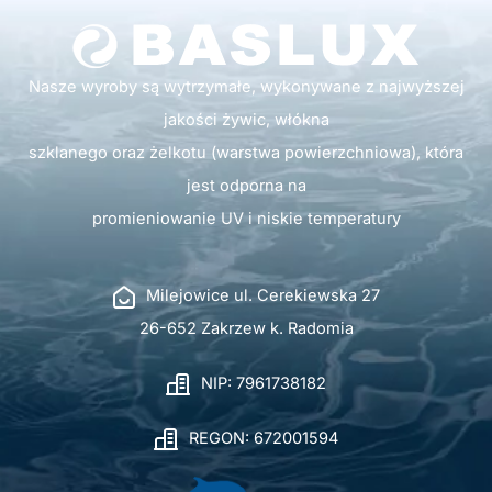
Nasze wyroby są wytrzymałe, wykonywane z najwyższej
jakości żywic, włókna
szklanego oraz żelkotu (warstwa powierzchniowa), która
jest odporna na
promieniowanie UV i niskie temperatury
Milejowice ul. Cerekiewska 27
26-652 Zakrzew k. Radomia
NIP: 7961738182
REGON: 672001594