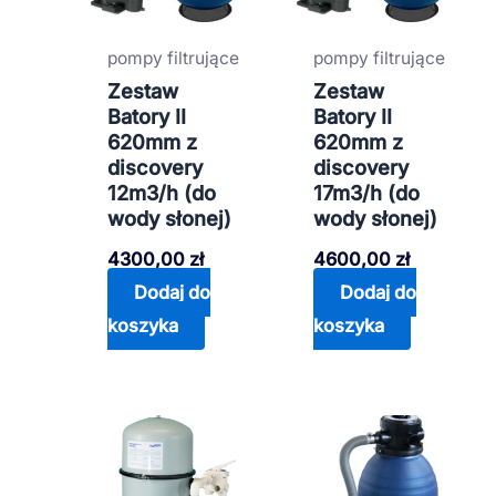
pompy filtrujące
pompy filtrujące
Zestaw
Zestaw
Batory II
Batory II
620mm z
620mm z
discovery
discovery
12m3/h (do
17m3/h (do
wody słonej)
wody słonej)
4300,00
zł
4600,00
zł
Dodaj do
Dodaj do
koszyka
koszyka