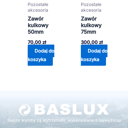
Pozostałe
Pozostałe
akcesoria
akcesoria
Zawór
Zawór
kulkowy
kulkowy
50mm
75mm
70,00
zł
300,00
zł
Dodaj do
Dodaj do
koszyka
koszyka
Nasze wyroby są wytrzymałe, wykonywane z najwyższej