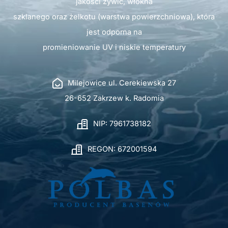
jakości żywic, włókna
szklanego oraz żelkotu (warstwa powierzchniowa), która
jest odporna na
promieniowanie UV i niskie temperatury
Milejowice ul. Cerekiewska 27
26-652 Zakrzew k. Radomia
NIP: 7961738182
REGON: 672001594