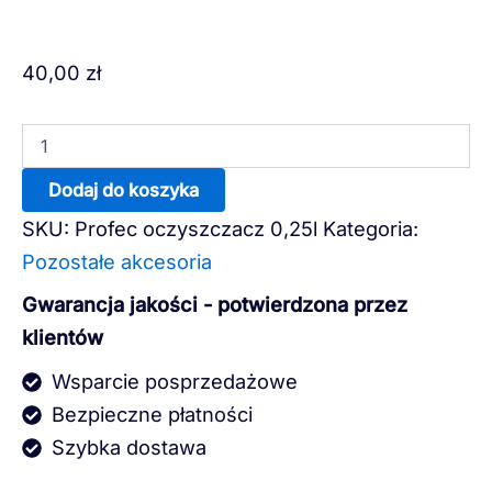
ilość
40,00
zł
Profec
oczyszczacz
0,25l
Dodaj do koszyka
SKU:
Profec oczyszczacz 0,25l
Kategoria:
Pozostałe akcesoria
Gwarancja jakości - potwierdzona przez
klientów
Wsparcie posprzedażowe
Bezpieczne płatności
Szybka dostawa