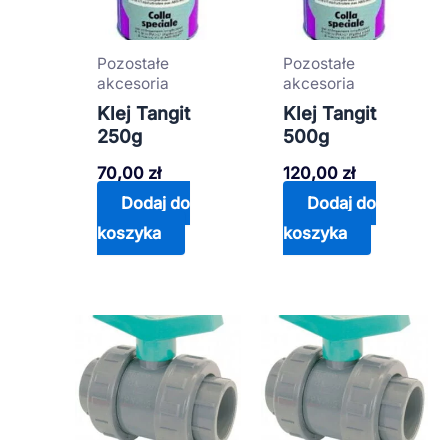
Pozostałe
Pozostałe
akcesoria
akcesoria
Klej Tangit
Klej Tangit
250g
500g
70,00
zł
120,00
zł
Dodaj do
Dodaj do
koszyka
koszyka