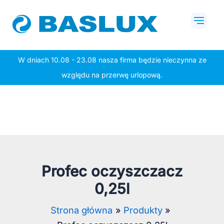
Przejdź
Mai
do
Men
treści
W dniach 10.08 - 23.08 nasza firma będzie nieczynna ze
względu na przerwę urlopową.
Profec oczyszczacz
0,25l
Strona główna
Produkty