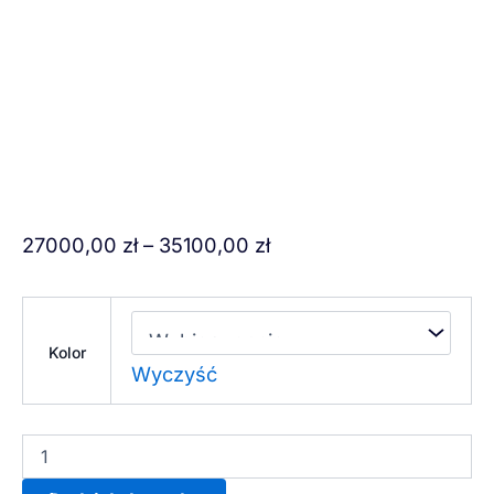
ilość
Zakres
27000,00
zł
–
35100,00
zł
RIVIERA
cen:
od
27000,00 zł
Kolor
Wyczyść
do
35100,00 zł