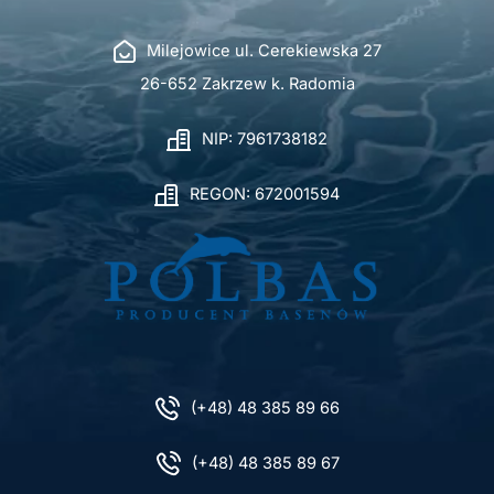
Milejowice ul. Cerekiewska 27
26-652 Zakrzew k. Radomia
NIP: 7961738182
REGON: 672001594
(+48) 48 385 89 66
(+48) 48 385 89 67