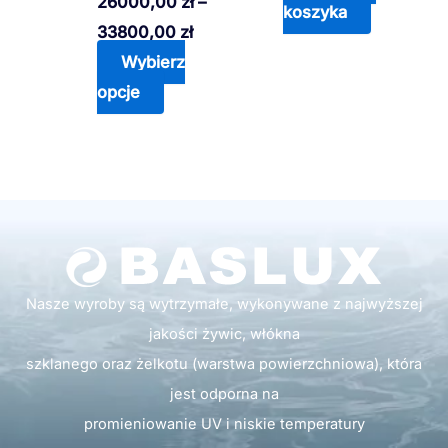
26000,00
zł
–
wybrać
koszyka
33800,00
zł
na
Wybierz
stronie
opcje
produktu
Nasze wyroby są wytrzymałe, wykonywane z najwyższej
jakości żywic, włókna
szklanego oraz żelkotu (warstwa powierzchniowa), która
jest odporna na
promieniowanie UV i niskie temperatury