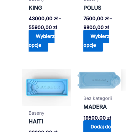
Opcje
Opcje
KING
POLUS
można
można
43000,00
zł
–
7500,00
zł
–
wybrać
wybrać
55900,00
zł
9800,00
zł
na
na
Wybierz
Wybierz
stronie
stronie
opcje
opcje
produktu
produktu
Zakres
Ten
cen:
produkt
od
26000,00 zł
ma
do
Bez kategorii
wiele
33800,00 zł
MADERA
wariantów.
Baseny
Opcje
19500,00
zł
HAITI
można
Dodaj do