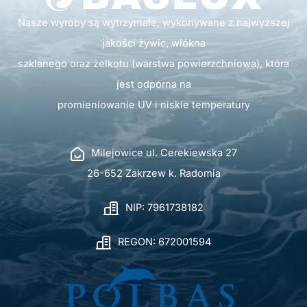
Nasze wyroby są wytrzymałe, wykonywane z najwyższej
jakości żywic, włókna
szklanego oraz żelkotu (warstwa powierzchniowa), która
jest odporna na
promieniowanie UV i niskie temperatury
Milejowice ul. Cerekiewska 27
26-652 Zakrzew k. Radomia
NIP: 7961738182
REGON: 672001594