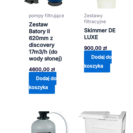
pompy filtrujące
Zestawy
filtracyjne
Zestaw
Skimmer DE
Batory II
LUXE
620mm z
discovery
900,00
zł
17m3/h (do
Dodaj do
wody słonej)
koszyka
4600,00
zł
Dodaj do
koszyka