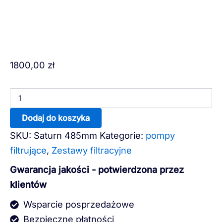
ilość
1800,00
zł
Zestaw
filtr
Saturn
485mm
z
Dodaj do koszyka
pompą
10
SKU:
Saturn 485mm
Kategorie:
pompy
m3/h
filtrujące
,
Zestawy filtracyjne
0,73
kW
Gwarancja jakości - potwierdzona przez
klientów
Wsparcie posprzedażowe
Bezpieczne płatności