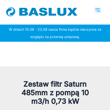
Przejdź
Mai
do
Men
treści
W dniach 10.08 - 23.08 nasza firma będzie nieczynna ze
względu na przerwę urlopową.
Zestaw filtr Saturn
485mm z pompą 10
m3/h 0,73 kW