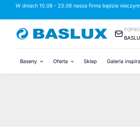
Przejdź
W dniach 10.08 - 23.08 nasza firma będzie nieczyn
do
treści
POPRO
BASL
Baseny
Oferta
Sklep
Galeria inspira