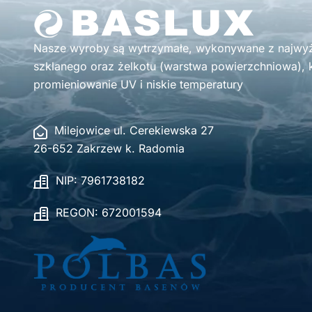
Nasze wyroby są wytrzymałe, wykonywane z najwyżs
szklanego oraz żelkotu (warstwa powierzchniowa), k
promieniowanie UV i niskie temperatury
Milejowice ul. Cerekiewska 27
26-652 Zakrzew k. Radomia
NIP: 7961738182
REGON: 672001594