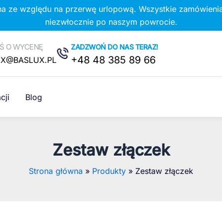
na ze względu na przerwę urlopową. Wszystkie zamówienia
niezwłocznie po naszym powrocie.
Ś O WYCENĘ
ZADZWOŃ DO NAS TERAZ!
+48 48 385 89 66
UX@BASLUX.PL
cji
Blog
Zestaw złączek
Strona główna
Produkty
Zestaw złączek