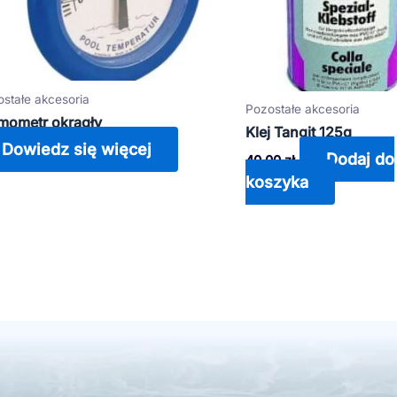
stałe akcesoria
Pozostałe akcesoria
mometr okrągły
Klej Tangit 125g
Dowiedz się więcej
Dodaj do
40,00
zł
koszyka