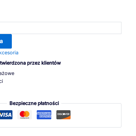
a
kcesoria
otwierdzona przez klientów
dażowe
ci
Bezpieczne płatności