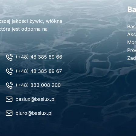
Ba
zej jakości żywic, włókna
Bas
tóra jest odporna na
Akc
Mon
Pro
(+48) 48 385 89 66
Zad
(+48) 48 385 89 67
(+48) 883 008 200
baslux@baslux.pl
biuro@baslux.pl