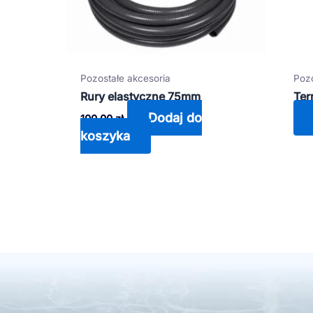
Pozostałe akcesoria
Pozo
Rury elastyczne 75mm
Ter
Dodaj do
100,00
zł
koszyka