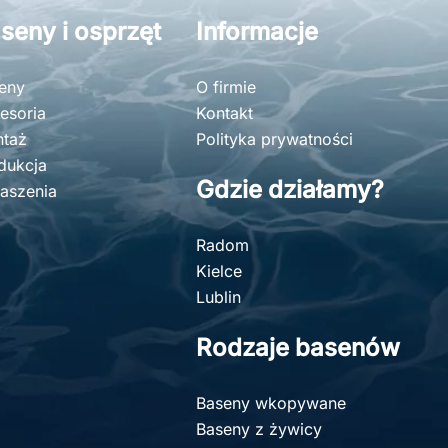
seny i osprzęt
Informacje
eny
O firmie
esoria
Kontakt
taż
Polityka prywatności
dukcja
Gdzie działamy?
aszenia
Radom
Kielce
Lublin
Rodzaje basenów
Baseny wkopywane
Baseny z żywicy