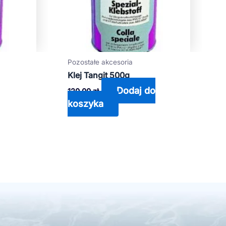
Pozostałe akcesoria
Klej Tangit 500g
Dodaj do
120,00
zł
koszyka