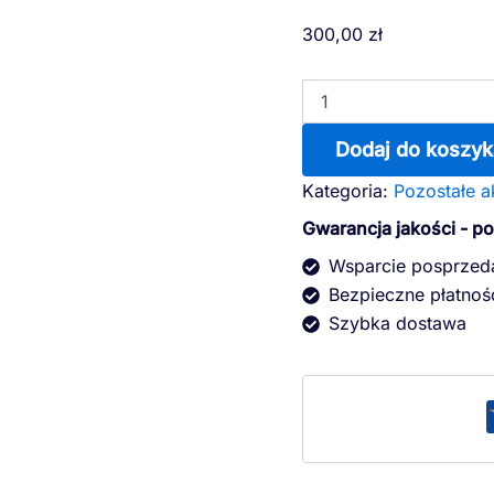
ilość
300,00
zł
Zestaw
złączek
Dodaj do koszyk
Kategoria:
Pozostałe a
Gwarancja jakości - p
Wsparcie posprze
Bezpieczne płatnoś
Szybka dostawa