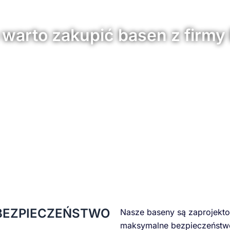
 warto zakupić basen z firm
BEZPIECZEŃSTWO
Nasze baseny są zaprojekt
maksymalne bezpieczeństwo