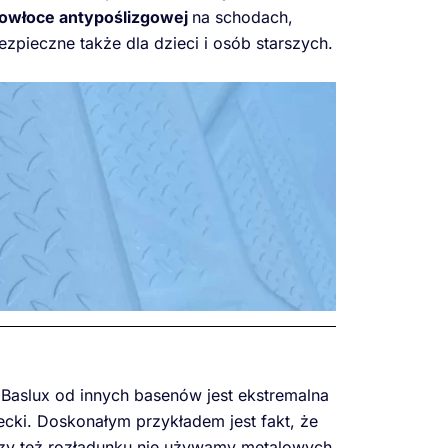
owłoce antypoślizgowej
na schodach,
zpieczne także dla dzieci i osób starszych.
Baslux od innych basenów jest ekstremalna
ecki. Doskonałym przykładem jest fakt, że
czy też rozładunku nie używamy metalowych