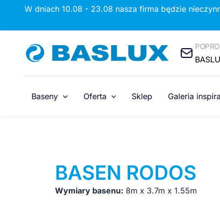
Przejdź
W dniach 10.08 - 23.08 nasza firma będzie nieczyn
do
treści
POPRO
BASL
Baseny
Oferta
Sklep
Galeria inspira
BASEN RODOS
Wymiary basenu:
8m x 3.7m x 1.55m