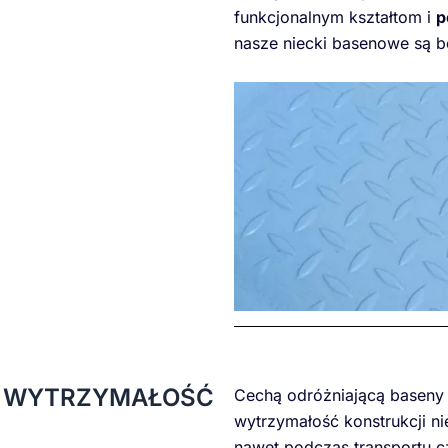
funkcjonalnym kształtom i
p
nasze niecki basenowe są be
WYTRZYMAŁOŚĆ
Cechą odróżniającą baseny 
wytrzymałość konstrukcji ni
nawet podczas transportu 