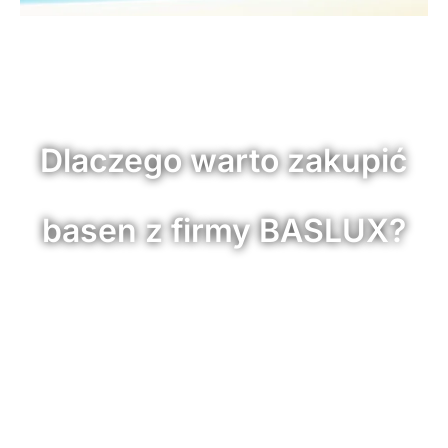
Dlaczego warto zakupić
basen z firmy BASLUX?