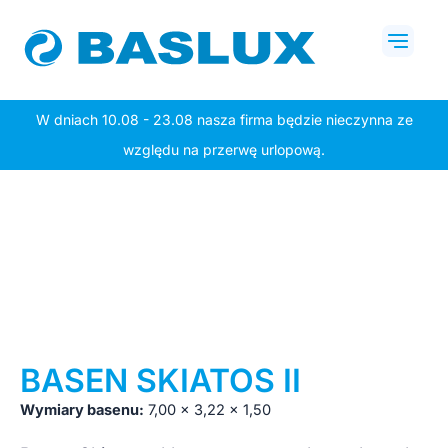
Przejdź
Mai
do
Men
treści
W dniach 10.08 - 23.08 nasza firma będzie nieczynna ze
względu na przerwę urlopową.
BASEN SKIATOS II
Wymiary basenu:
7,00 x 3,22 x 1,50