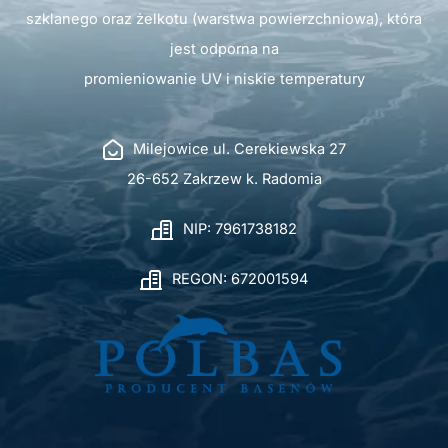
szklanego oraz żelkotu (warstwa powierzchniowa), która
jest odporna na
promieniowanie UV i niskie temperatury
Milejowice ul. Cerekiewska 27
26-652 Zakrzew k. Radomia
NIP: 7961738182
REGON: 672001594