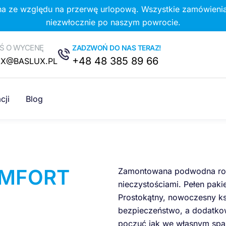
na ze względu na przerwę urlopową. Wszystkie zamówienia
niezwłocznie po naszym powrocie.
Ś O WYCENĘ
ZADZWOŃ DO NAS TERAZ!
+48 48 385 89 66
UX@BASLUX.PL
cji
Blog
OMFORT
Zamontowana podwodna rol
nieczystościami. Pełen paki
Prostokątny, nowoczesny ksz
bezpieczeństwo, a dodatko
poczuć jak we własnym spa