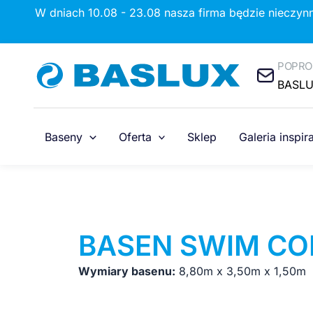
Przejdź
W dniach 10.08 - 23.08 nasza firma będzie nieczyn
do
treści
POPRO
BASL
Baseny
Oferta
Sklep
Galeria inspira
BASEN SWIM C
Wymiary basenu:
8,80m x 3,50m x 1,50m