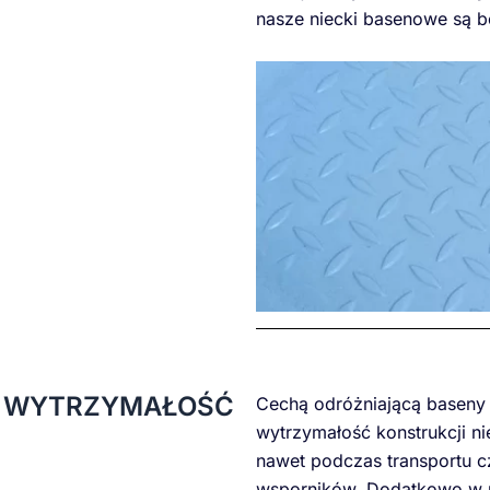
nasze niecki basenowe są be
WYTRZYMAŁOŚĆ
Cechą odróżniającą baseny 
wytrzymałość konstrukcji ni
nawet podczas transportu 
wsporników. Dodatkowo w p