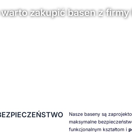
 warto zakupić basen z firm
BEZPIECZEŃSTWO
Nasze baseny są zaprojekt
maksymalne bezpieczeństwo
funkcjonalnym kształtom i
p