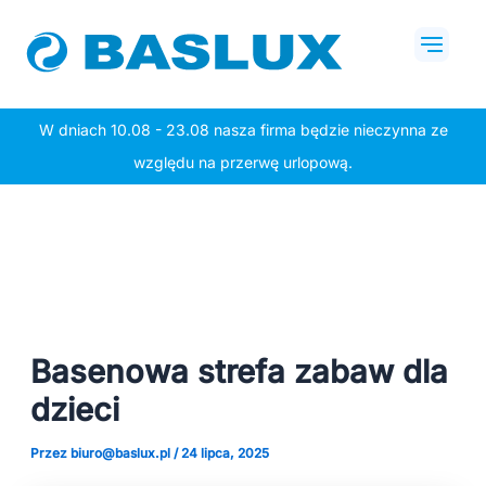
Przejdź
Post
Mai
do
navigation
Men
treści
W dniach 10.08 - 23.08 nasza firma będzie nieczynna ze
względu na przerwę urlopową.
Basenowa strefa zabaw dla
dzieci
Przez
biuro@baslux.pl
/
24 lipca, 2025