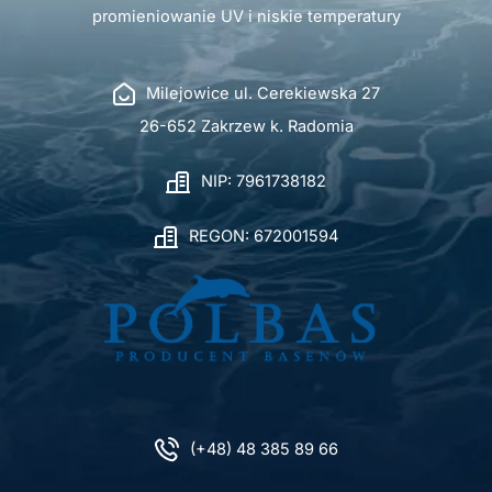
promieniowanie UV i niskie temperatury
Milejowice ul. Cerekiewska 27
26-652 Zakrzew k. Radomia
NIP: 7961738182
REGON: 672001594
(+48) 48 385 89 66