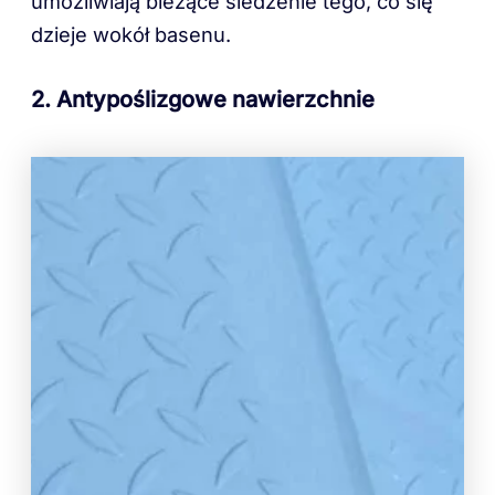
umożliwiają bieżące śledzenie tego, co się
dzieje wokół basenu.
2. Antypoślizgowe nawierzchnie