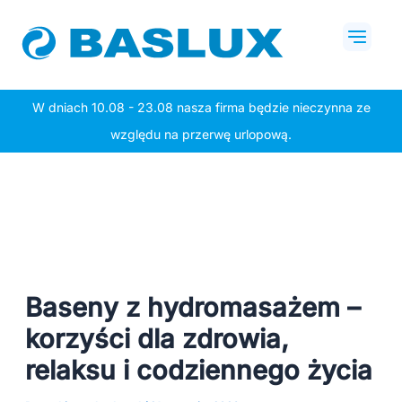
Przejdź
Post
Mai
do
navigation
Men
treści
W dniach 10.08 - 23.08 nasza firma będzie nieczynna ze
względu na przerwę urlopową.
Baseny z hydromasażem –
korzyści dla zdrowia,
relaksu i codziennego życia