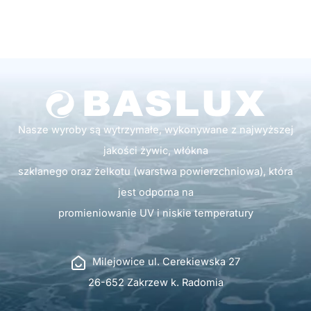
Nasze wyroby są wytrzymałe, wykonywane z najwyższej
jakości żywic, włókna
szklanego oraz żelkotu (warstwa powierzchniowa), która
jest odporna na
promieniowanie UV i niskie temperatury
Milejowice ul. Cerekiewska 27
26-652 Zakrzew k. Radomia