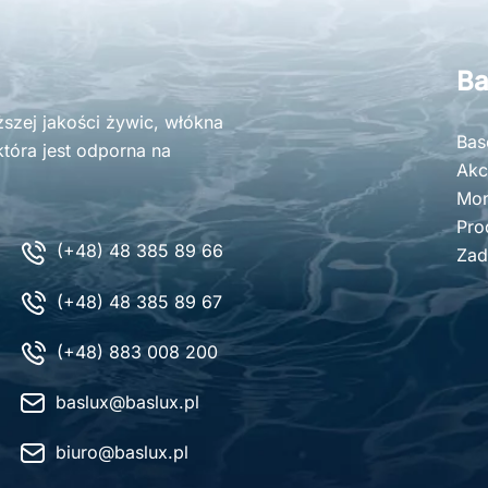
Ba
zej jakości żywic, włókna
Bas
tóra jest odporna na
Akc
Mon
Pro
(+48) 48 385 89 66
Zad
(+48) 48 385 89 67
(+48) 883 008 200
baslux@baslux.pl
biuro@baslux.pl