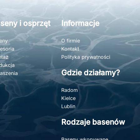
seny i osprzęt
Informacje
eny
O firmie
esoria
Kontakt
taż
Polityka prywatności
dukcja
Gdzie działamy?
aszenia
Radom
Kielce
Lublin
Rodzaje basenów
Baseny wkopywane