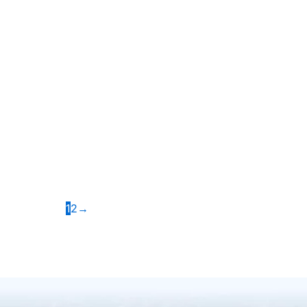
BRAK W MAGAZYNIE
Pompa ciepła TEBAS 6,5-9,0 kW
1
2
→