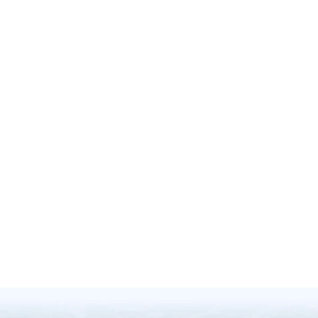
BRAK W MAGAZYNIE
Pompa ciepła TEBAS 9,7-13,1 kW