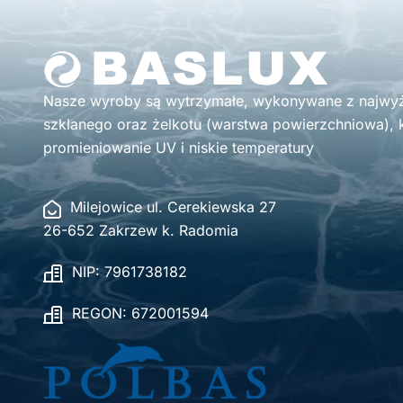
Nasze wyroby są wytrzymałe, wykonywane z najwyżs
szklanego oraz żelkotu (warstwa powierzchniowa), k
promieniowanie UV i niskie temperatury
Milejowice ul. Cerekiewska 27
26-652 Zakrzew k. Radomia
NIP: 7961738182
REGON: 672001594