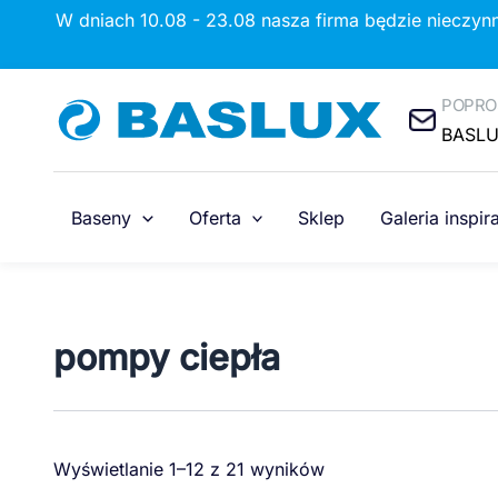
Przejdź
W dniach 10.08 - 23.08 nasza firma będzie nieczyn
do
treści
POPRO
BASL
Baseny
Oferta
Sklep
Galeria inspira
pompy ciepła
Wyświetlanie 1–12 z 21 wyników