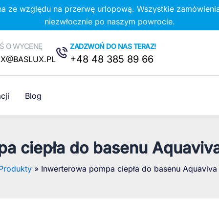
na ze względu na przerwę urlopową. Wszystkie zamówienia
niezwłocznie po naszym powrocie.
Ś O WYCENĘ
ZADZWOŃ DO NAS TERAZ!
+48 48 385 89 66
UX@BASLUX.PL
cji
Blog
a ciepła do basenu Aquaviva
Produkty
Inwerterowa pompa ciepła do basenu Aquaviva 