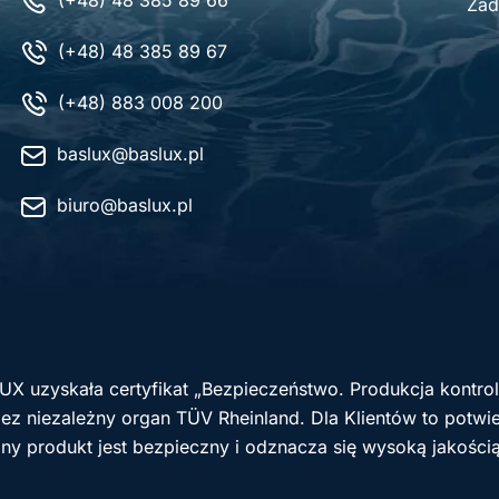
(+48) 48 385 89 66
Zad
(+48) 48 385 89 67
(+48) 883 008 200
baslux@baslux.pl
biuro@baslux.pl
UX uzyskała certyfikat „Bezpieczeństwo. Produkcja kontr
z niezależny organ TÜV Rheinland. Dla Klientów to potwie
ny produkt jest bezpieczny i odznacza się wysoką jakości