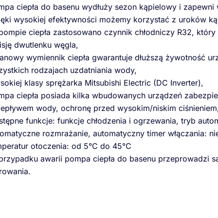
mpa ciepła do basenu wydłuży sezon kąpielowy i zapewni
ięki wysokiej efektywności możemy korzystać z uroków kąp
ompie ciepła zastosowano czynnik chłodniczy R32, który j
isję dwutlenku węgla,
tanowy wymiennik ciepła gwarantuje dłuższą żywotność ur
zystkich rodzajach uzdatniania wody,
okiej klasy sprężarka Mitsubishi Electric (DC Inverter),
mpa ciepła posiada kilka wbudowanych urządzeń zabezpiec
zepływem wody, ochronę przed wysokim/niskim ciśnieniem,
stępne funkcje: funkcje chłodzenia i ogrzewania, tryb au
tomatyczne rozmrażanie, automatyczny timer włączania: ni
mperatur otoczenia: od 5°C do 45°C
przypadku awarii pompa ciepła do basenu przeprowadzi sa
rowania.