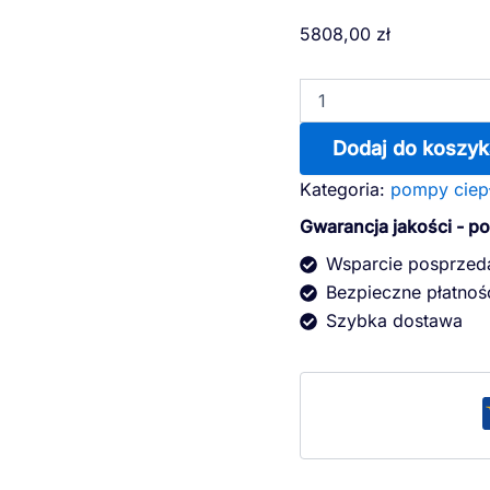
ilość
5808,00
zł
Inwerterowa
pompa
ciepła
do
basenu
Dodaj do koszyk
Aquaviva
Model
Kategoria:
pompy ciep
7
Gwarancja jakości - p
(7.2
kW)
Wsparcie posprze
Bezpieczne płatnoś
Szybka dostawa