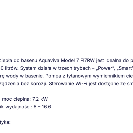
iepła do basenu Aquaviva Model 7 FI7RW jest idealna do 
 litrów. System działa w trzech trybach – „Power”, „Smart” 
rę wody w basenie. Pompa z tytanowym wymiennikiem ciep
ządzenia bez korozji. Sterowanie Wi-Fi jest dostępne ze sm
 moc cieplna: 7.2 kW
k wydajności: 6 – 16.6
tyka: