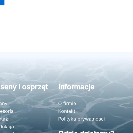
seny i osprzęt
Informacje
eny
O firmie
esoria
Kontakt
taż
Polityka prywatności
dukcja