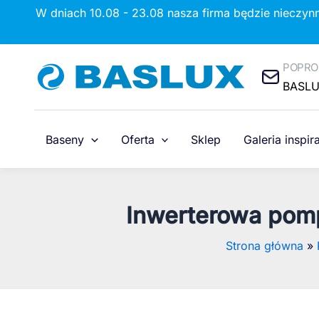
Przejdź
W dniach 10.08 - 23.08 nasza firma będzie nieczyn
do
treści
POPRO
BASL
Baseny
Oferta
Sklep
Galeria inspira
Inwerterowa pomp
Strona główna