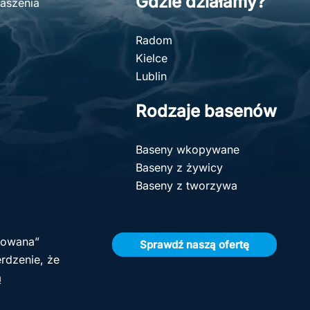
Gdzie działamy?
aszenia
Radom
Kielce
Lublin
Rodzaje basenów
Baseny wkopywane
Baseny z żywicy
Baseny z tworzywa
olowana”
Sprawdź naszą ofertę
rdzenie, że
ą