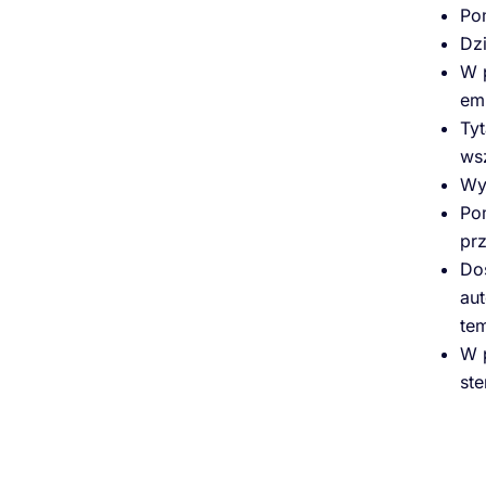
Po
Dz
W p
em
Ty
ws
Wys
Po
pr
Do
au
te
W 
ste