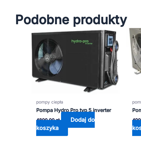
Podobne produkty
pompy ciepła
pom
Pompa Hydro Pro typ 5 inverter
Pom
Dodaj do
4800,00
zł
490
koszyka
ko