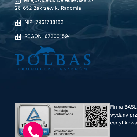
Milejowice ul. Cerekiewska 27
26-652 Zakrzew k. Radomia
NIP: 7961738182
REGON: 672001594
Firma BASL
wydany prze
certyfikowa
Szybki
kontakt!