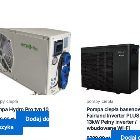
py ciepła
pompy ciepła
pa Hydro Pro typ 10
Pompa ciepła baseno
Fairland Inverter PLU
Dodaj do
0,00
zł
13kW Pełny inverter /
szyka
wbudowane WI-FI
Dodaj 
9999,00
zł