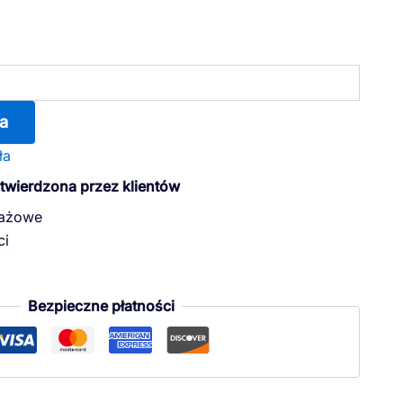
a
ła
otwierdzona przez klientów
dażowe
ci
Bezpieczne płatności