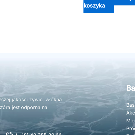
koszyka
Ba
zej jakości żywic, włókna
Bas
tóra jest odporna na
Akc
Mon
Pro