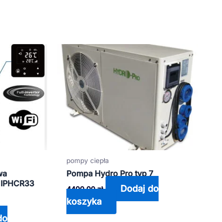
pompy ciepła
Pompa Hydro Pro typ 7
wa
S IPHCR33
Dodaj do
4400,00
zł
koszyka
do