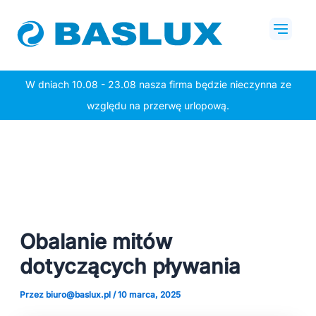
Przejdź
Post
Mai
do
navigation
Men
treści
W dniach 10.08 - 23.08 nasza firma będzie nieczynna ze
względu na przerwę urlopową.
Obalanie mitów
dotyczących pływania
Przez
biuro@baslux.pl
/
10 marca, 2025