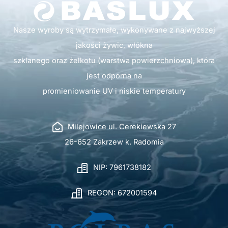
Nasze wyroby są wytrzymałe, wykonywane z najwyższej
jakości żywic, włókna
szklanego oraz żelkotu (warstwa powierzchniowa), która
jest odporna na
promieniowanie UV i niskie temperatury
Milejowice ul. Cerekiewska 27
26-652 Zakrzew k. Radomia
NIP: 7961738182
REGON: 672001594