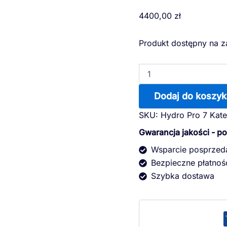
ilość
4400,00
zł
Pompa
Hydro
Produkt dostępny na 
Pro
typ
7
Dodaj do koszyk
SKU:
Hydro Pro 7
Kate
Gwarancja jakości - p
Wsparcie posprze
Bezpieczne płatnoś
Szybka dostawa