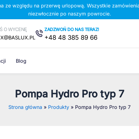
na ze względu na przerwę urlopową. Wszystkie zamówienia
niezwłocznie po naszym powrocie.
Ś O WYCENĘ
ZADZWOŃ DO NAS TERAZ!
+48 48 385 89 66
UX@BASLUX.PL
cji
Blog
Pompa Hydro Pro typ 7
Strona główna
Produkty
Pompa Hydro Pro typ 7