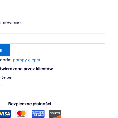
zamówienie
a
goria:
pompy ciepła
otwierdzona przez klientów
dażowe
ci
Bezpieczne płatności