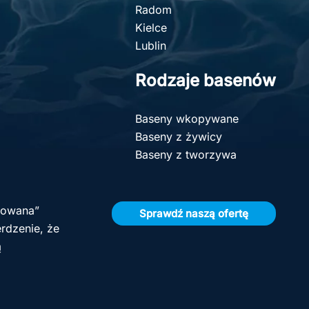
Radom
Kielce
Lublin
Rodzaje basenów
Baseny wkopywane
Baseny z żywicy
Baseny z tworzywa
olowana”
Sprawdź naszą ofertę
rdzenie, że
ą