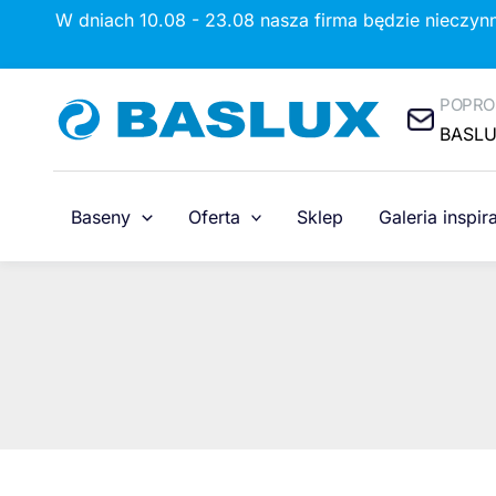
Przejdź
W dniach 10.08 - 23.08 nasza firma będzie nieczyn
do
treści
POPRO
BASL
Baseny
Oferta
Sklep
Galeria inspira