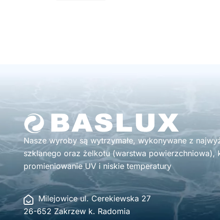
Nasze wyroby są wytrzymałe, wykonywane z najwyżs
szklanego oraz żelkotu (warstwa powierzchniowa), k
promieniowanie UV i niskie temperatury
Milejowice ul. Cerekiewska 27
26-652 Zakrzew k. Radomia