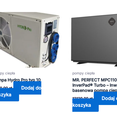
py ciepła
pompy ciepła
pa Hydro Pro typ 10
MR. PERFECT MPC110
InverPad® Turbo – In
Dodaj do
0,00
zł
basenowa pompa ciep
szyka
Dodaj 
12129,00
zł
koszyka