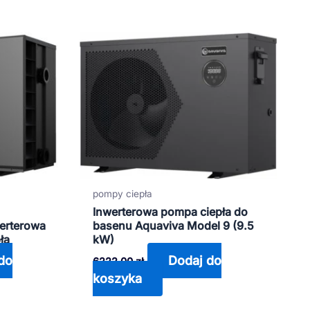
pompy ciepła
Inwerterowa pompa ciepła do
werterowa
basenu Aquaviva Model 9 (9.5
ła
kW)
do
Dodaj do
6222,00
zł
koszyka