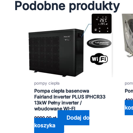
Podobne produkty
pom
pompy ciepła
Pom
Pompa ciepła basenowa
Fairland Inverter PLUS IPHCR33
490
13kW Pełny inverter /
ko
wbudowane WI-FI
Dodaj do
9999,00
zł
koszyka