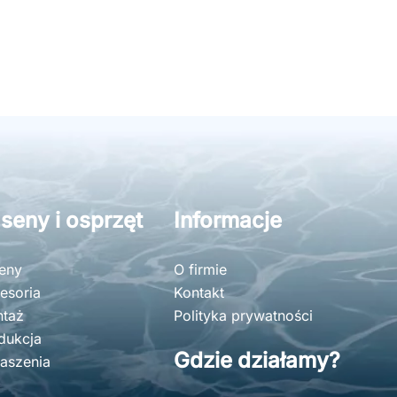
seny i osprzęt
Informacje
eny
O firmie
esoria
Kontakt
taż
Polityka prywatności
dukcja
Gdzie działamy?
aszenia