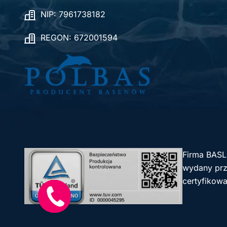
NIP: 7961738182
REGON: 672001594
Firma BASL
wydany prze
certyfikowa
Szybki
kontakt!