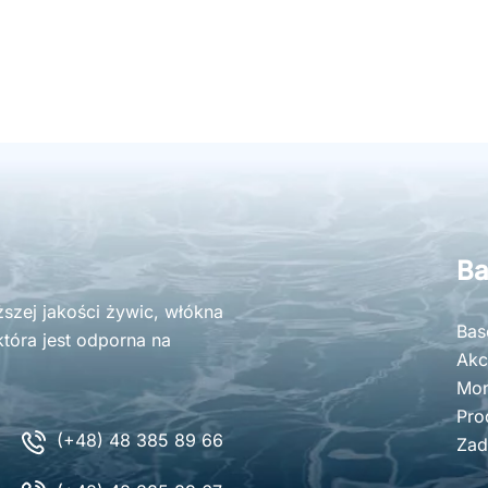
Ba
zej jakości żywic, włókna
Bas
tóra jest odporna na
Akc
Mon
Pro
(+48) 48 385 89 66
Zad