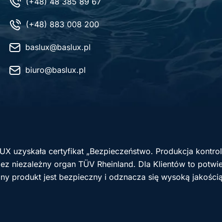
(+48) 48 385 89 67
(+48) 883 008 200
baslux@baslux.pl
biuro@baslux.pl
UX uzyskała certyfikat „Bezpieczeństwo. Produkcja kontr
z niezależny organ TÜV Rheinland. Dla Klientów to potwie
ny produkt jest bezpieczny i odznacza się wysoką jakości