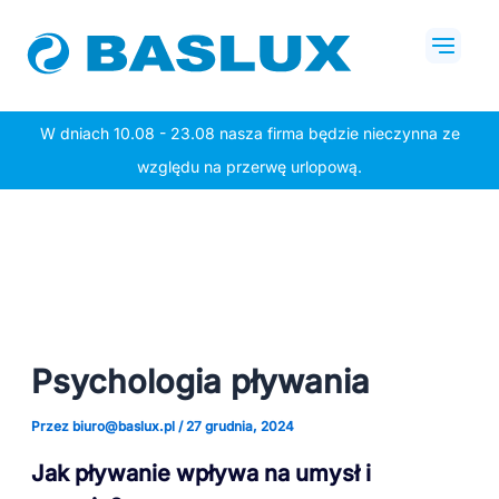
Przejdź
Post
Mai
do
navigation
Men
treści
W dniach 10.08 - 23.08 nasza firma będzie nieczynna ze
względu na przerwę urlopową.
Psychologia pływania
Przez
biuro@baslux.pl
/
27 grudnia, 2024
Jak pływanie wpływa na umysł i