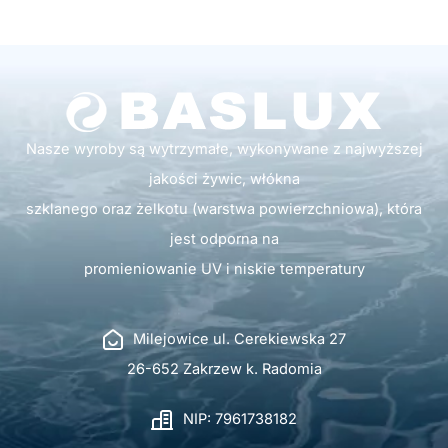
Nasze wyroby są wytrzymałe, wykonywane z najwyższej
jakości żywic, włókna
szklanego oraz żelkotu (warstwa powierzchniowa), która
jest odporna na
promieniowanie UV i niskie temperatury
Milejowice ul. Cerekiewska 27
26-652 Zakrzew k. Radomia
NIP: 7961738182