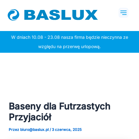
Przejdź
Post
Mai
do
navigation
Men
treści
W dniach 10.08 - 23.08 nasza firma będzie nieczynna ze
względu na przerwę urlopową.
Baseny dla Futrzastych
Przyjaciół
Przez
biuro@baslux.pl
/
3 czerwca, 2025