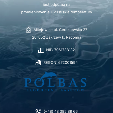
jest odporna na
promieniowanie UV i niskie temperatury
Milejowice ul. Cerekiewska 27
26-652 Zakrzew k. Radomia
NIP: 7961738182
REGON: 672001594
(+48) 48 385 89 66