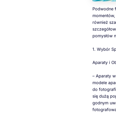
Podwodne f
momentów, k
również sza
szczegółowe
pomysłów na
1. Wybór Sp
Aparaty i O
– Aparaty w
modele apar
do fotograf
się dużą po
godnym uwag
fotografow