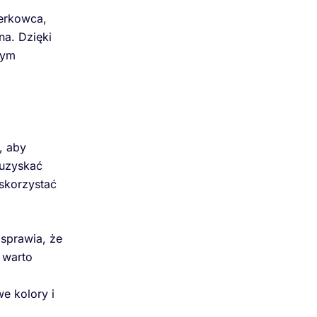
terkowca,
a. Dzięki
tym
, aby
 uzyskać
skorzystać
 sprawia, że
 warto
e kolory i