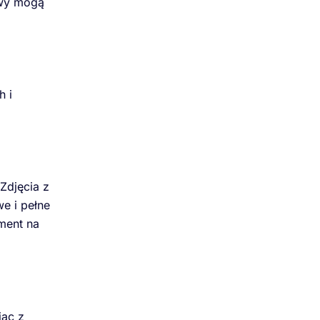
ywy mogą
h i
Zdjęcia z
e i pełne
ment na
jąc z