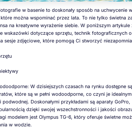
otografie w basenie to doskonały sposób na uchwycenie 
tóre można wspominać przez lata. To nie tylko świetna z
nsa na kreatywne wyrażenie siebie. W poniższym artykule 
 wskazówki dotyczące sprzętu, technik fotograficznych o
 sesje zdjęciowe, które pomogą Ci stworzyć niezapomnian
rzętu
biektywy
odoodporne: W dzisiejszych czasach na rynku dostępne s
atów, które są w pełni wodoodporne, co czyni je idealn
ii podwodnej. Doskonałymi przykładami są aparaty GoPro, 
pularnością dzięki swojej wszechstronności i jakości obraz
i modelem jest Olympus TG-6, który oferuje świetne moż
ania w wodzie.