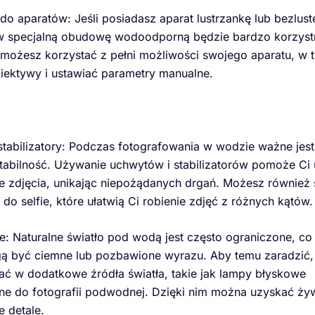
o aparatów: Jeśli posiadasz aparat lustrzankę lub bezlus
w specjalną obudowę wodoodporną będzie bardzo korzystn
ożesz korzystać z pełni możliwości swojego aparatu, w 
iektywy i ustawiać parametry manualne.
stabilizatory: Podczas fotografowania w wodzie ważne jest
abilność. Używanie uchwytów i stabilizatorów pomoże Ci
e zdjęcia, unikając niepożądanych drgań. Możesz również 
do selfie, które ułatwią Ci robienie zdjęć z różnych kątów.
ie: Naturalne światło pod wodą jest często ograniczone, co
ą być ciemne lub pozbawione wyrazu. Aby temu zaradzić,
ć w dodatkowe źródła światła, takie jak lampy błyskowe
e do fotografii podwodnej. Dzięki nim można uzyskać żyw
e detale.