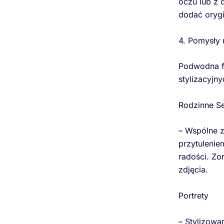
oczu lub z 
dodać orygi
4. Pomysły 
Podwodna fo
stylizacyjny
Rodzinne Se
– Wspólne z
przytulenie
radości. Zo
zdjęcia.
Portrety
– Stylizowa