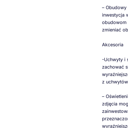
– Obudowy d
inwestycja 
obudowom m
zmieniać ob
Akcesoria
-Uchwyty i 
zachować st
wyraźniejsz
z uchwytów 
– Oświetlen
zdjęcia mog
zainwestowa
przeznaczon
wyraźniejsz