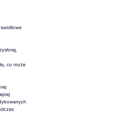
prawidłowe
zysłonę,
ła, co może
nej
epiej
dedykowanych
odczas