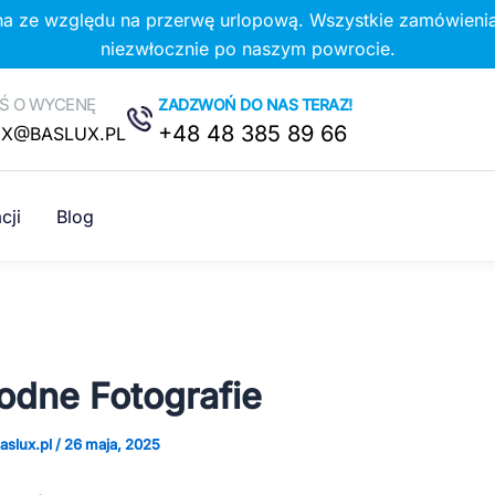
na ze względu na przerwę urlopową. Wszystkie zamówienia
niezwłocznie po naszym powrocie.
Ś O WYCENĘ
ZADZWOŃ DO NAS TERAZ!
+48 48 385 89 66
UX@BASLUX.PL
cji
Blog
dne Fotografie
aslux.pl
/
26 maja, 2025