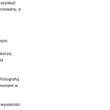
y uzyskać
ponowany, a
nich:
skórze,
ia
Fotografuj
 moment w
a wysokości