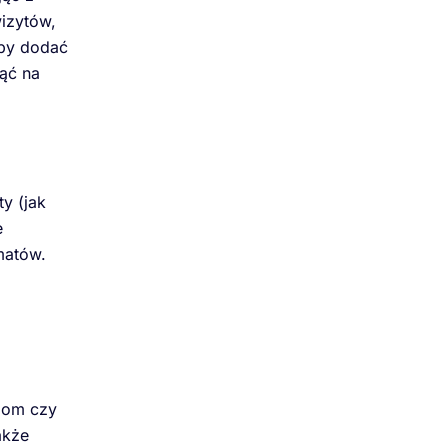
izytów,
aby dodać
ąć na
y (jak
e
matów.
oom czy
akże