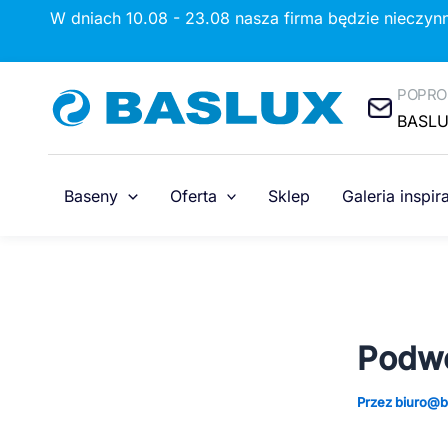
Przejdź
Post
W dniach 10.08 - 23.08 nasza firma będzie nieczyn
do
navigation
treści
POPRO
BASL
Baseny
Oferta
Sklep
Galeria inspira
Podwo
Przez
biuro@b