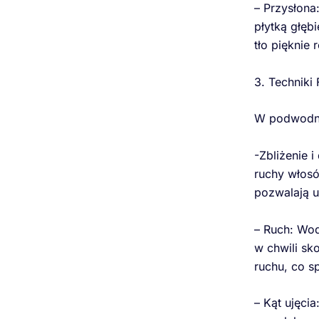
– Przysłona
płytką głęb
tło pięknie
3. Techniki
W podwodnej
-Zbliżenie 
ruchy włosó
pozwalają u
– Ruch: Wod
w chwili sk
ruchu, co sp
– Kąt ujęci