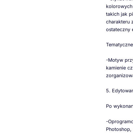
kolorowych 
takich jak 
charakteru 
ostateczny 
Tematyczne
-Motyw przy
kamienie cz
zorganizowa
5. Edytowan
Po wykonani
-Oprogramo
Photoshop, 