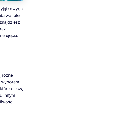
wyjątkowych
abawa, ale
znajdziesz
raz
e ujęcia.
ą różne
ym wyborem
które cieszą
u. Innym
liwości