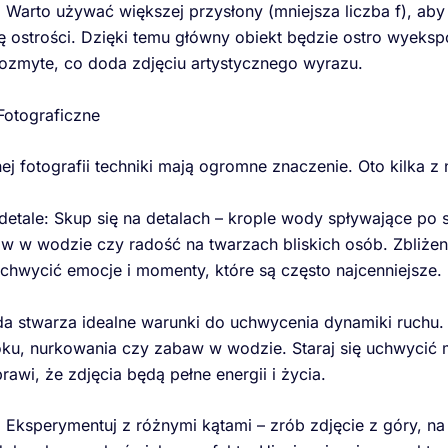
: Warto używać większej przysłony (mniejsza liczba f), ab
ię ostrości. Dzięki temu główny obiekt będzie ostro wyeks
 rozmyte, co doda zdjęciu artystycznego wyrazu.
 Fotograficzne
 fotografii techniki mają ogromne znaczenie. Oto kilka z 
i detale: Skup się na detalach – krople wody spływające po 
w w wodzie czy radość na twarzach bliskich osób. Zbliżen
chwycić emocje i momenty, które są często najcenniejsze.
a stwarza idealne warunki do uchwycenia dynamiki ruchu. 
oku, nurkowania czy zabaw w wodzie. Staraj się uchwycić
rawi, że zdjęcia będą pełne energii i życia.
a: Eksperymentuj z różnymi kątami – zrób zdjęcie z góry, n