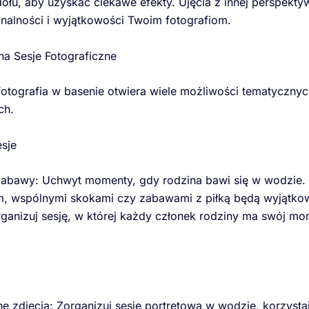
dołu, aby uzyskać ciekawe efekty. Ujęcia z innej perspekt
nalności i wyjątkowości Twoim fotografiom.
na Sesje Fotograficzne
tografia w basenie otwiera wiele możliwości tematycznyc
ch.
sje
abawy: Uchwyt momenty, gdy rodzina bawi się w wodzie. 
m, wspólnymi skokami czy zabawami z piłką będą wyjątkow
rganizuj sesję, w której każdy członek rodziny ma swój mo
ne zdjęcia: Zorganizuj sesję portretową w wodzie, korzysta